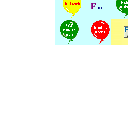
F
un
.