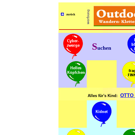
zurück
.
S
uchen
.
.
.
OTTO -
Alles für's Kind:
.
.